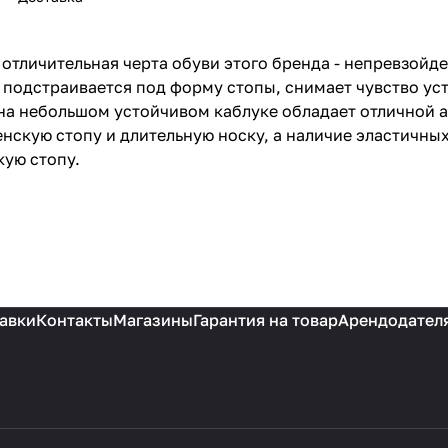
 отличительная черта обуви этого бренда - непревзойд
 подстраивается под форму стопы, снимает чувство уст
 на небольшом устойчивом каблуке обладает отличной
нскую стопу и длительную носку, а наличие эластичных
кую стопу.
авки
Контакты
Магазины
Гарантия на товар
Арендодател