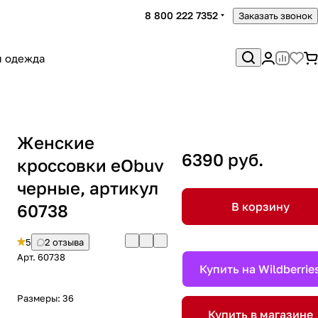
8 800 222 7352
Заказать звонок
я одежда
Женские
6390 руб.
кроссовки eObuv
черные, артикул
В корзину
60738
5
2 отзыва
Арт.
60738
Купить на Wildberrie
Размеры:
36
Купить в магазине