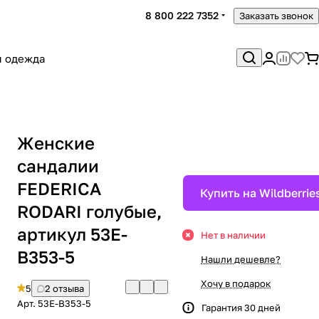
8 800 222 7352
Заказать звонок
я одежда
Женские
сандалии
FEDERICA
Купить на Wildberrie
RODARI голубые,
артикул 53E-
Нет в наличии
B353-5
Нашли дешевле?
Хочу в подарок
5
2 отзыва
Арт.
53E-B353-5
Гарантия 30 дней