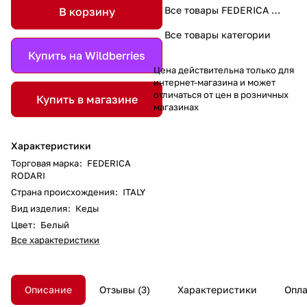
Все товары FEDERICA RODARI
В корзину
Все товары категории
Купить на Wildberries
Цена действительна только для
интернет-магазина и может
отличаться от цен в розничных
Купить в магазине
магазинах
Характеристики
Торговая марка
:
FEDERICA
RODARI
Страна происхождения
:
ITALY
Вид изделия
:
Кеды
Цвет
:
Белый
Все характеристики
Описание
Отзывы
3
Характеристики
Опла