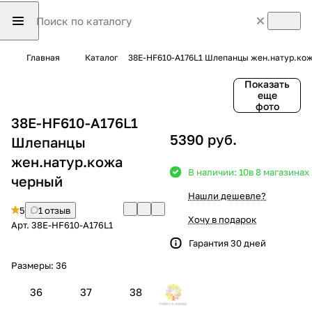
Главная
Каталог
38E-HF610-A176L1 Шлепанцы жен.натур.ко
Показать
еще
фото
38E-HF610-A176L1
5390 руб.
Шлепанцы
жен.натур.кожа
В наличии: 10
в 8 магазинах
черный
Нашли дешевле?
5
1 отзыв
Хочу в подарок
Арт.
38E-HF610-A176L1
Гарантия 30 дней
Размеры:
36
36
37
38