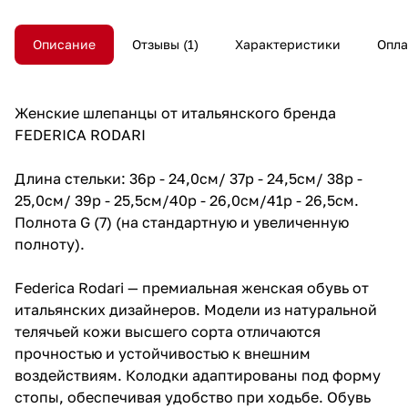
Описание
Отзывы
1
Характеристики
Опла
Женские шлепанцы от итальянского бренда
FEDERICA RODARI
Длина стельки: 36р - 24,0см/ 37р - 24,5см/ 38р -
25,0см/ 39р - 25,5см/40р - 26,0см/41р - 26,5см.
Полнота G (7) (на стандартную и увеличенную
полноту).
Federica Rodari — премиальная женская обувь от
итальянских дизайнеров. Модели из натуральной
телячьей кожи высшего сорта отличаются
прочностью и устойчивостью к внешним
воздействиям. Колодки адаптированы под форму
стопы, обеспечивая удобство при ходьбе. Обувь