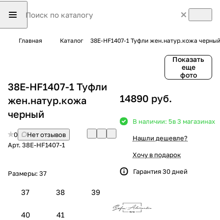
Главная
Каталог
38E-HF1407-1 Туфли жен.натур.кожа черны
Показать
еще
фото
38E-HF1407-1 Туфли
14890 руб.
жен.натур.кожа
черный
В наличии: 5
в 3 магазинах
0
Нет отзывов
Нашли дешевле?
Арт.
38E-HF1407-1
Хочу в подарок
Гарантия 30 дней
Размеры:
37
37
38
39
40
41