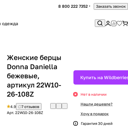
8 800 222 7352
Заказать звонок
я одежда
Женские берцы
Donna Daniella
бежевые,
Купить на Wildberrie
артикул 22W10-
26-108Z
Нет в наличии
Нашли дешевле?
4.9
7 отзывов
Арт.
22W10-26-108Z
Хочу в подарок
Гарантия 30 дней