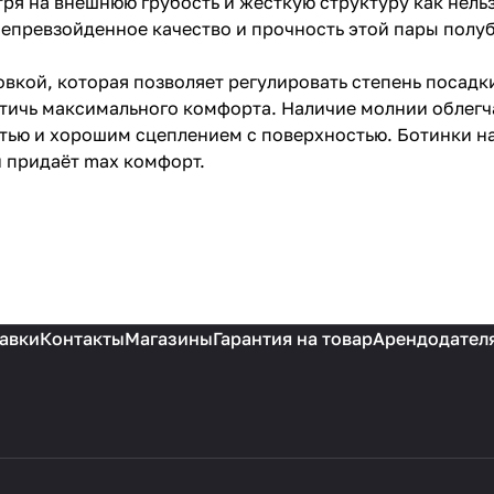
тря на внешнюю грубость и жесткую структуру как нел
епревзойденное качество и прочность этой пары полу
ой, которая позволяет регулировать степень посадки 
тичь максимального комфорта. Наличие молнии облегч
стью и хорошим сцеплением с поверхностью. Ботинки 
и придаёт max комфорт.
авки
Контакты
Магазины
Гарантия на товар
Арендодател