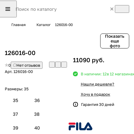
Главная
Каталог
126016-00
Показать
еще
фото
126016-00
11090 руб.
0
Нет отзывов
Арт.
126016-00
В наличии: 12
в 12 магазина
Нашли дешевле?
Размеры:
35
Хочу в подарок
35
36
Гарантия 30 дней
37
38
39
40