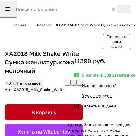
Главная
Каталог
XA2018 Milk Shake White Сумка жен.натур
Показать
еще
фото
XA2018 Milk Shake White
11390 руб.
Сумка жен.натур.кожа
молочный
В наличии: 30
в 21 магазине
0
Нет отзывов
Нашли дешевле?
Арт.
XA2018_Milk_Shake_White
Хочу в подарок
Гарантия 30 дней
В корзину
Цена действительна только для
интернет-магазина и может
Купить на Wildberries
отличаться от цен в розничных