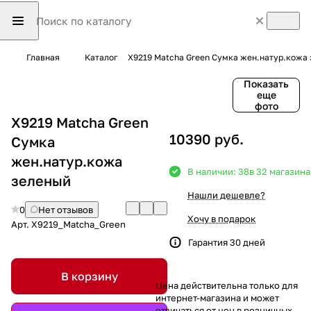
Главная
Каталог
X9219 Matcha Green Сумка жен.натур.кожа
Показать
еще
фото
X9219 Matcha Green
10390 руб.
Сумка
жен.натур.кожа
В наличии: 38
в 32 магазина
зеленый
Нашли дешевле?
0
Нет отзывов
Хочу в подарок
Арт.
X9219_Matcha_Green
Гарантия 30 дней
В корзину
Цена действительна только для
интернет-магазина и может
отличаться от цен в розничных