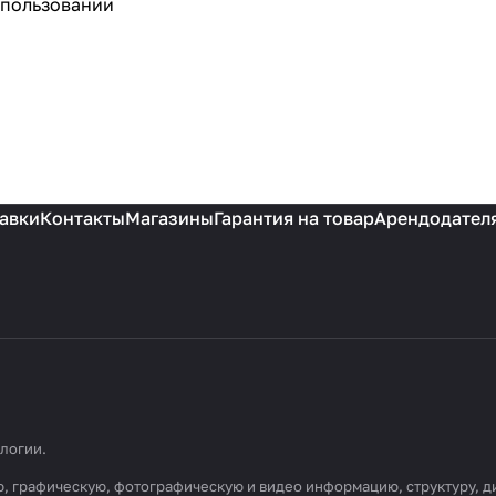
спользовании
авки
Контакты
Магазины
Гарантия на товар
Арендодател
ологии
.
вую, графическую, фотографическую и видео информацию, структуру,