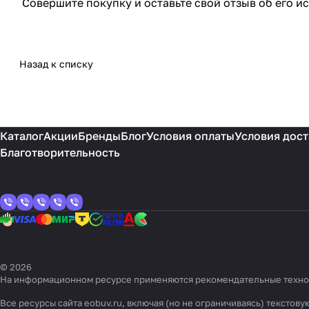
Совершите покупку и оставьте свой отзыв об его и
Назад к списку
Каталог
Акции
Бренды
Блог
Условия оплаты
Условия дост
Благотворительность
© 2026
На информационном ресурсе применяются
рекомендательные техн
Все ресурсы сайта eobuv.ru, включая (но не ограничиваясь) тексто