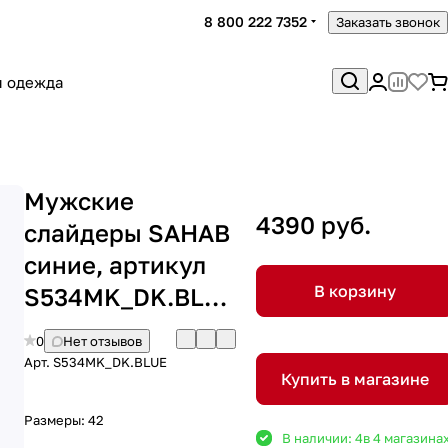
8 800 222 7352
Заказать звонок
я одежда
Мужские
4390 руб.
слайдеры SAHAB
синие, артикул
В корзину
S534MK_DK.BLUE
0
Нет отзывов
Арт.
S534MK_DK.BLUE
Купить в магазине
Размеры:
42
В наличии: 4
в 4 магазина