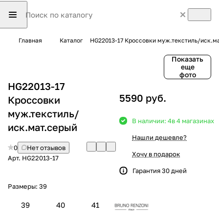
Главная
Каталог
HG22013-17 Кроссовки муж.текстиль/иск.м
Показать
еще
фото
HG22013-17
5590 руб.
Кроссовки
муж.текстиль/
В наличии: 4
в 4 магазинах
иск.мат.серый
Нашли дешевле?
0
Нет отзывов
Хочу в подарок
Арт.
HG22013-17
Гарантия 30 дней
Размеры:
39
39
40
41