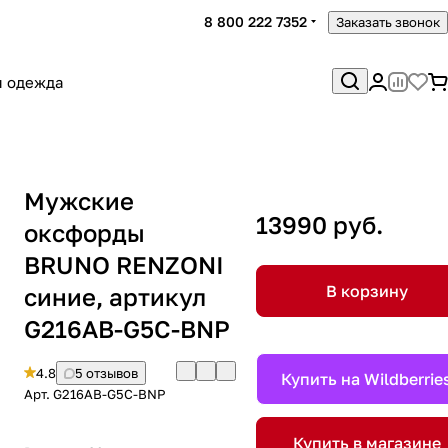
8 800 222 7352
Заказать звонок
я одежда
Мужские
13990 руб.
оксфорды
BRUNO RENZONI
В корзину
синие, артикул
G216AB-G5C-BNP
4.8
5 отзывов
Купить на Wildberrie
Арт.
G216AB-G5C-BNP
Купить в магазине