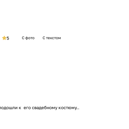
5
С фото
С текстом
 подошли к его свадебному костюму..