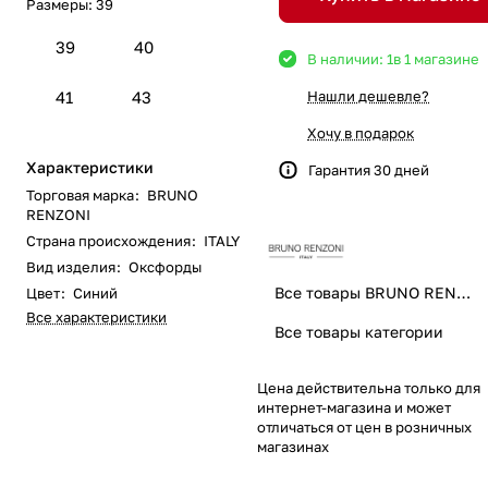
Размеры:
39
39
40
В наличии: 1
в 1 магазине
41
43
Нашли дешевле?
Хочу в подарок
Характеристики
Гарантия 30 дней
Торговая марка
:
BRUNO
RENZONI
Страна происхождения
:
ITALY
Вид изделия
:
Оксфорды
Все товары BRUNO RENZONI
Цвет
:
Синий
Все характеристики
Все товары категории
Цена действительна только для
интернет-магазина и может
отличаться от цен в розничных
магазинах