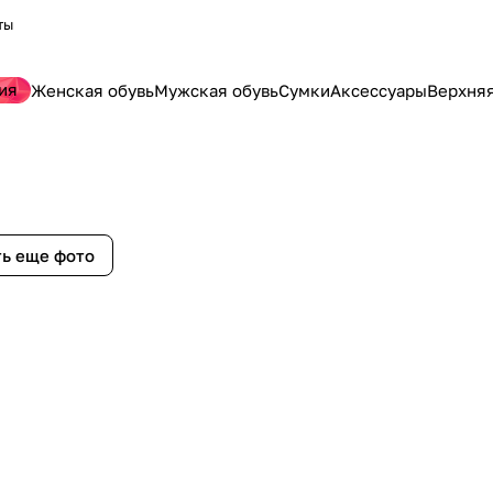
ты
ия
Женская обувь
Мужская обувь
Сумки
Аксессуары
Верхня
ь еще фото