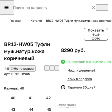
Главная
Каталог
BR12-HW05 Туфли муж.натур.кожа коричн
Показать
еще
фото
BR12-HW05 Туфли
8290 руб.
муж.натур.кожа
коричневый
В наличии: 10
в 9 магазинах
0
Нет отзывов
Нашли дешевле?
Арт.
BR12-HW05
Хочу в подарок
Гарантия 30 дней
Размеры:
40
40
41
42
43
44
45