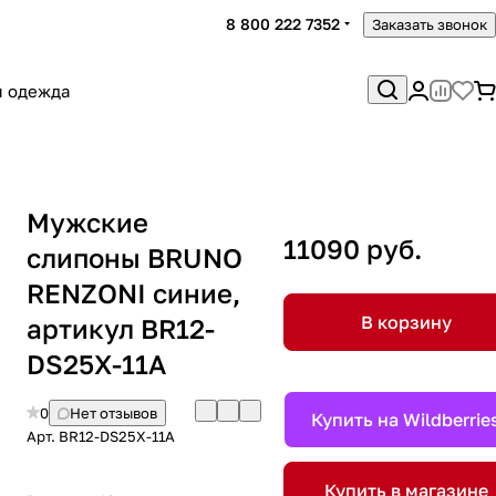
8 800 222 7352
Заказать звонок
я одежда
Мужские
11090 руб.
слипоны BRUNO
RENZONI синие,
В корзину
артикул BR12-
DS25X-11A
0
Нет отзывов
Купить на Wildberrie
Арт.
BR12-DS25X-11A
Купить в магазине