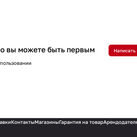
 но вы можете быть первым
Написать
спользовании
авки
Контакты
Магазины
Гарантия на товар
Арендодател