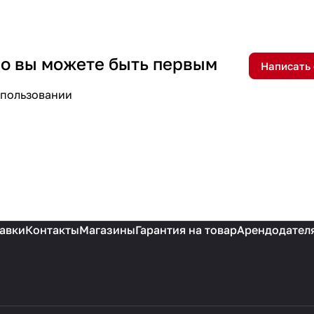
 но вы можете быть первым
Написать
спользовании
авки
Контакты
Магазины
Гарантия на товар
Арендодател