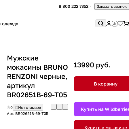
8 800 222 7352
Заказать звонок
я одежда
Мужские
13990 руб.
мокасины BRUNO
RENZONI черные,
В корзину
артикул
BR02651B-69-T05
0
Нет отзывов
Купить на Wildberrie
Арт.
BR02651B-69-T05
Купить в магазине