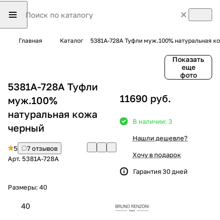
Главная
Каталог
5381A-728A Туфли муж.100% натуральная к
Показать
еще
фото
5381A-728A Туфли
11690 руб.
муж.100%
натуральная кожа
В наличии: 3
черный
Нашли дешевле?
5
7 отзывов
Хочу в подарок
Арт.
5381A-728A
Гарантия 30 дней
Размеры:
40
40