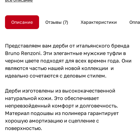
являются частью нашей новой
коллекции и идеально
сочетаются с деловым стилем.
Описание
Отзывы
7
Характеристики
Опла
Дерби изготовлены из
высококачественной натуральной
кожи. Это обеспечивает
непревзойденный комфорт и
Представляем вам дерби от итальянского бренда
долговечность. Материал
Bruno Renzoni. Эти элегантные мужские туфли в
подошвы из полимера
гарантирует хорошую
черном цвете подходят для всех времен года. Они
амортизацию и сцепление с
являются частью нашей новой коллекции и
поверхностью.
идеально сочетаются с деловым стилем.
Дополнительные особенности
включают низкую подошву с
Дерби изготовлены из высококачественной
платформой высотой 0,5 см и
натуральной кожи. Это обеспечивает
каблук кирпичной формы. Такой
дизайн придает обуви
непревзойденный комфорт и долговечность.
уникальный стиль и подчеркивает
Материал подошвы из полимера гарантирует
Вашу деловую элегантность.
хорошую амортизацию и сцепление с
За счет шнуровки дерби имеют
поверхностью.
идеальную посадку и надежную
фиксацию на ноге.Подходят на