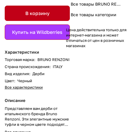
Все товары BRUNO RENZONI
В корзину
Все товары категории
Цена действительна только для
Купить на Wildberries
интернет-магазина и может
отличаться от цен в розничных
магазинах
Характеристики
Торговая марка
:
BRUNO RENZONI
Страна происхождения
:
ITALY
Вид изделия
:
Дерби
Цвет
:
Черный
Все характеристики
Описание
Представляем вам дерби от
итальянского бренда Bruno
Renzoni. Эти элегантные мужские
туфли в черном цвете подходят
для всех времен года. Они
Все описание