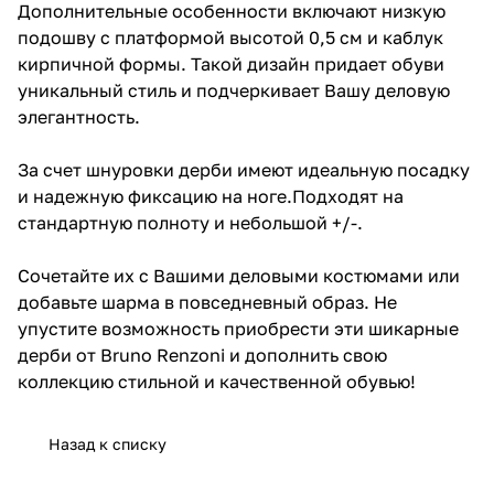
Дополнительные особенности включают низкую
стандартную полноту и
небольшой +/-.
подошву с платформой высотой 0,5 см и каблук
кирпичной формы. Такой дизайн придает обуви
Сочетайте их с Вашими деловыми
уникальный стиль и подчеркивает Вашу деловую
костюмами или добавьте шарма в
повседневный образ. Не упустите
элегантность.
возможность приобрести эти
шикарные дерби от Bruno Renzoni
За счет шнуровки дерби имеют идеальную посадку
и дополнить свою коллекцию
стильной и качественной обувью!
и надежную фиксацию на ноге.Подходят на
стандартную полноту и небольшой +/-.
Сочетайте их с Вашими деловыми костюмами или
добавьте шарма в повседневный образ. Не
упустите возможность приобрести эти шикарные
дерби от Bruno Renzoni и дополнить свою
коллекцию стильной и качественной обувью!
Назад к списку