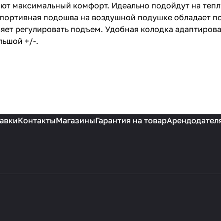
дают максимальный комфорт. Идеально подойдут на теп
 Спортивная подошва на воздушной подушке обладает 
яет регулировать подъем. Удобная колодка адаптиров
льшой +/-.
авки
Контакты
Магазины
Гарантия на товар
Арендодател