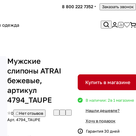
8 800 222 7352
Заказать звонок
я одежда
Мужские
слипоны ATRAI
бежевые,
Купить в магазине
артикул
4794_TAUPE
В наличии: 2
в 1 магазине
Нашли дешевле?
0
Нет отзывов
Арт.
4794_TAUPE
Хочу в подарок
Гарантия 30 дней