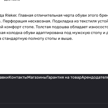
 Rieker. Главная отличительная черта обуви этого бре
о. Перфорация несквозная. Подкладка из текстиля усто
ый комфорт стопе. Толстая подошва обладает износос
ая колодка обуви адаптирована под мужскую стопу и д
а стандартную полноту стопы и выше.
авки
Контакты
Магазины
Гарантия на товар
Арендодател