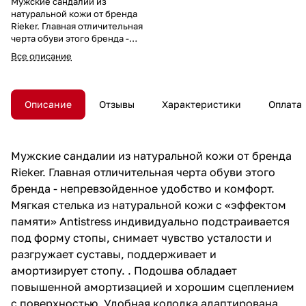
Мужские сандалии из
натуральной кожи от бренда
Rieker. Главная отличительная
черта обуви этого бренда -
непревзойденное удобство и
Все описание
комфорт. Мягкая стелька из
натуральной кожи с «эффектом
памяти» Antistress
индивидуально подстраивается
Описание
Отзывы
Характеристики
Оплата
под форму стопы, снимает
чувство усталости и разгружает
суставы, поддерживает и
амортизирует стопу. . Подошва
Мужские сандалии из натуральной кожи от бренда
обладает повышенной
Rieker. Главная отличительная черта обуви этого
амортизацией и хорошим
сцеплением с поверхностью.
бренда - непревзойденное удобство и комфорт.
Удобная колодка адаптирована
Мягкая стелька из натуральной кожи с «эффектом
под мужскую стопу и
памяти» Antistress индивидуально подстраивается
длительную носку, а застежка
на липучке позволяют
под форму стопы, снимает чувство усталости и
регулировать объем и плотно
разгружает суставы, поддерживает и
фиксирует ногу. Подходят на
амортизирует стопу. . Подошва обладает
стандартную полноту стопы и
выше.
повышенной амортизацией и хорошим сцеплением
с поверхностью. Удобная колодка адаптирована