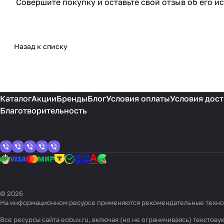
Совершите покупку и оставьте свой отзыв об его и
Назад к списку
Каталог
Акции
Бренды
Блог
Условия оплаты
Условия дост
Благотворительность
© 2026
На информационном ресурсе применяются
рекомендательные техн
Все ресурсы сайта eobuv.ru, включая (но не ограничиваясь) тексто