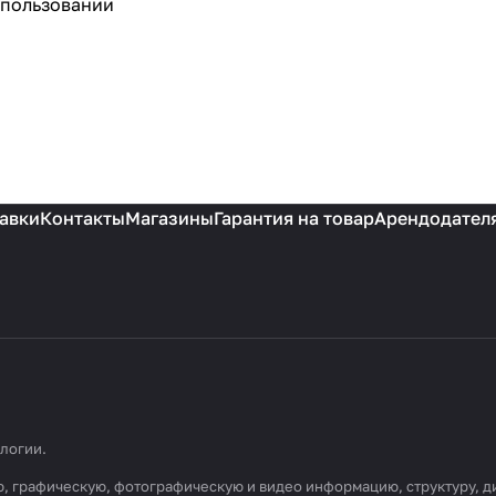
спользовании
авки
Контакты
Магазины
Гарантия на товар
Арендодател
ологии
.
вую, графическую, фотографическую и видео информацию, структуру,