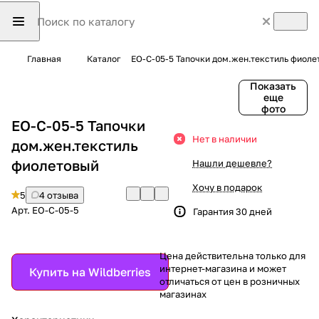
Главная
Каталог
EO-C-05-5 Тапочки дом.жен.текстиль фиоле
Показать
еще
фото
EO-C-05-5 Тапочки
Нет в наличии
дом.жен.текстиль
фиолетовый
Нашли дешевле?
Хочу в подарок
5
4 отзыва
Арт.
EO-C-05-5
Гарантия 30 дней
Цена действительна только для
интернет-магазина и может
Купить на Wildberries
отличаться от цен в розничных
магазинах