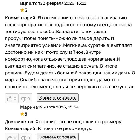
Вцпштсп
22 февраля 2026, 16:11
В
5
Я в компании отвечаю за организацию
всех корпоративных подарков,поэтому всегда сначала
тестирую все на себе.Взяла эти тапочки»на
пробу»,чтобы понять-можно ли такое дарить.И
знаете,приятно удивили.Мягкие,аккуратные,выглядят
достойно,ни как что-то случайное.Внутри
комфортно,нога отдыхает,подошва нормальная.И
выглядят симпатично,не стыдно вручать.В итоге
решили-будем делать большой заказ для наших дам к 8
марта.Спасибо за качество,приятно,когда можно
спокойно рекомендовать и не переживать за результат.
Комментировать
0
0
Марина
19 марта 2026, 15:54
М
5
Хорошие, но не подошли по размеру.
К покупке рекомендую
Комментировать
0
0