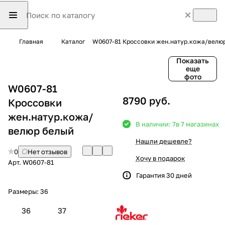
Главная
Каталог
W0607-81 Кроссовки жен.натур.кожа/велю
Показать
еще
фото
W0607-81
8790 руб.
Кроссовки
жен.натур.кожа/
В наличии: 7
в 7 магазинах
велюр белый
Нашли дешевле?
0
Нет отзывов
Хочу в подарок
Арт.
W0607-81
Гарантия 30 дней
Размеры:
36
36
37