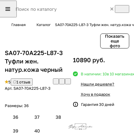
Главная
Каталог
SA07-70A225-L87-3 Туфли жен. натур.кожа 
Показать
еще
фото
SA07-70A225-L87-3
10890 руб.
Туфли жен.
натур.кожа черный
В наличии: 10
в 10 магазина
5
1 отзыв
Нашли дешевле?
Арт.
SA07-70A225-L87-3
Хочу в подарок
Гарантия 30 дней
Размеры:
36
36
37
38
39
40