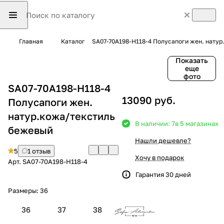
Главная
Каталог
SA07-70A198-H118-4 Полусапоги жен. нату
Показать
еще
фото
SA07-70A198-H118-4
13090 руб.
Полусапоги жен.
натур.кожа/текстиль
В наличии: 7
в 5 магазинах
бежевый
Нашли дешевле?
5
1 отзыв
Хочу в подарок
Арт.
SA07-70A198-H118-4
Гарантия 30 дней
Размеры:
36
36
37
38