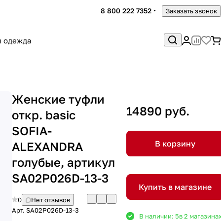
8 800 222 7352
Заказать звонок
я одежда
Женские туфли
14890 руб.
откр. basic
SOFIA-
В корзину
ALEXANDRA
голубые, артикул
SA02P026D-13-3
Купить в магазине
0
Нет отзывов
Арт.
SA02P026D-13-3
В наличии: 5
в 2 магазина