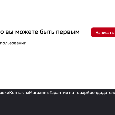
 но вы можете быть первым
Написать
спользовании
авки
Контакты
Магазины
Гарантия на товар
Арендодател