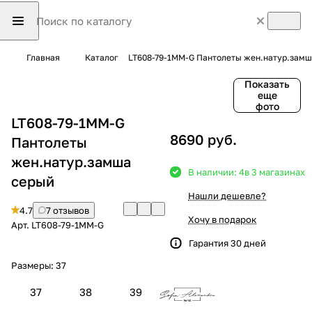
Главная
Каталог
LT608-79-1MM-G Пантолеты жен.натур.замш
Показать
еще
фото
LT608-79-1MM-G
8690 руб.
Пантолеты
жен.натур.замша
В наличии: 4
в 3 магазинах
серый
Нашли дешевле?
4.7
7 отзывов
Хочу в подарок
Арт.
LT608-79-1MM-G
Гарантия 30 дней
Размеры:
37
37
38
39