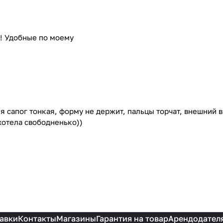
5! Удобные по моему
 сапог тонкая, форму не держит, пальцы торчат, внешний ви
 хотела свободненько))
авки
Контакты
Магазины
Гарантия на товар
Арендодател