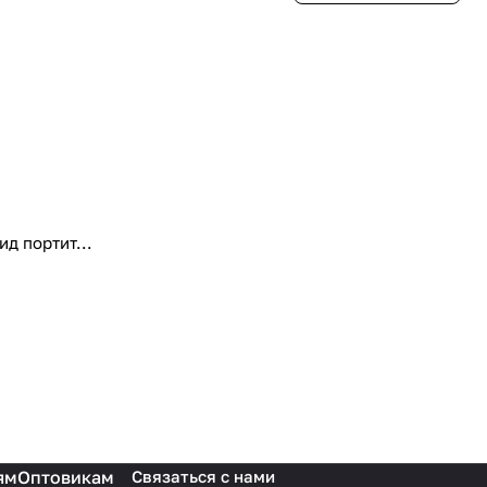
д портит...
ям
Оптовикам
Связаться с нами