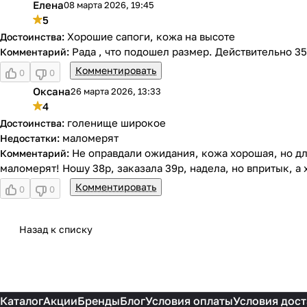
Елена
08 марта 2026, 19:45
Е
5
Хорошие сапоги, кожа на высоте
Рада , что подошел размер. Действительно 3
Комментировать
0
0
Оксана
26 марта 2026, 13:33
О
4
голенище широкое
маломерят
Не оправдали ожидания, кожа хорошая, но для
маломерят! Ношу 38р, заказала 39р, надела, но впритык, а
Комментировать
0
0
Назад к списку
Каталог
Акции
Бренды
Блог
Условия оплаты
Условия дост