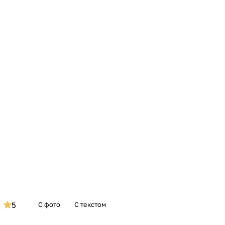
5
С фото
С текстом