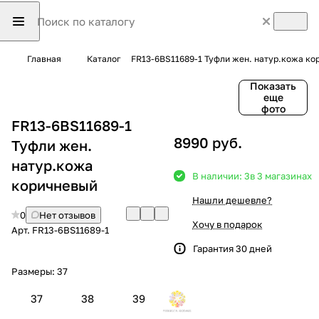
Главная
Каталог
FR13-6BS11689-1 Туфли жен. натур.кожа к
Показать
еще
фото
FR13-6BS11689-1
8990 руб.
Туфли жен.
натур.кожа
В наличии: 3
в 3 магазинах
коричневый
Нашли дешевле?
0
Нет отзывов
Хочу в подарок
Арт.
FR13-6BS11689-1
Гарантия 30 дней
Размеры:
37
37
38
39