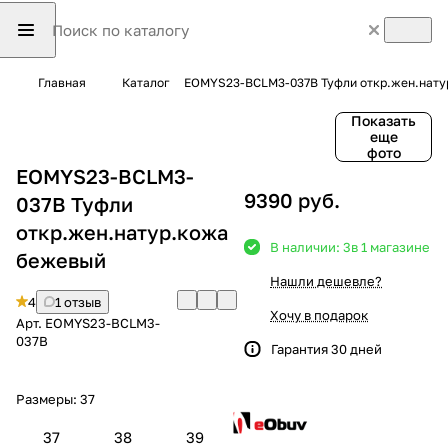
Главная
Каталог
EOMYS23-BCLM3-037B Туфли откр.жен.нату
Показать
еще
фото
EOMYS23-BCLM3-
9390 руб.
037B Туфли
откр.жен.натур.кожа
В наличии: 3
в 1 магазине
бежевый
Нашли дешевле?
4
1 отзыв
Хочу в подарок
Арт.
EOMYS23-BCLM3-
037B
Гарантия 30 дней
Размеры:
37
37
38
39