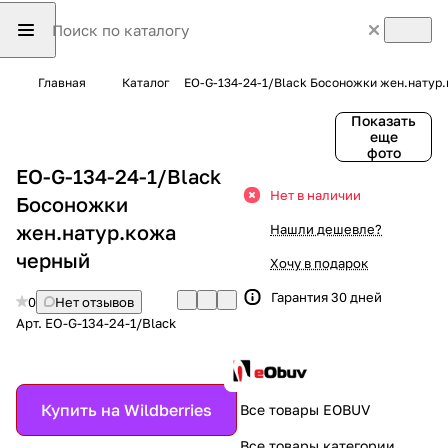
Главная
Каталог
EO-G-134-24-1/Black Босоножки жен.натур
Показать
еще
фото
EO-G-134-24-1/Black
Нет в наличии
Босоножки
жен.натур.кожа
Нашли дешевле?
черный
Хочу в подарок
Гарантия 30 дней
0
Нет отзывов
Арт.
EO-G-134-24-1/Black
Купить на Wildberries
Все товары EOBUV
Все товары категории