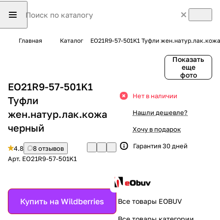
Главная
Каталог
EO21R9-57-501K1 Туфли жен.натур.лак.кож
Показать
еще
фото
EO21R9-57-501K1
Нет в наличии
Туфли
жен.натур.лак.кожа
Нашли дешевле?
черный
Хочу в подарок
Гарантия 30 дней
4.8
8 отзывов
Арт.
EO21R9-57-501K1
Купить на Wildberries
Все товары EOBUV
Все товары категории