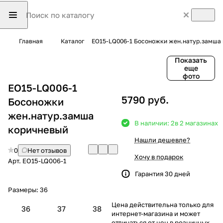
Главная
Каталог
EO15-LQ006-1 Босоножки жен.натур.замша
Показать
еще
фото
EO15-LQ006-1
5790 руб.
Босоножки
жен.натур.замша
В наличии: 2
в 2 магазинах
коричневый
Нашли дешевле?
0
Нет отзывов
Хочу в подарок
Арт.
EO15-LQ006-1
Гарантия 30 дней
Размеры:
36
Цена действительна только для
36
37
38
интернет-магазина и может
отличаться от цен в розничных