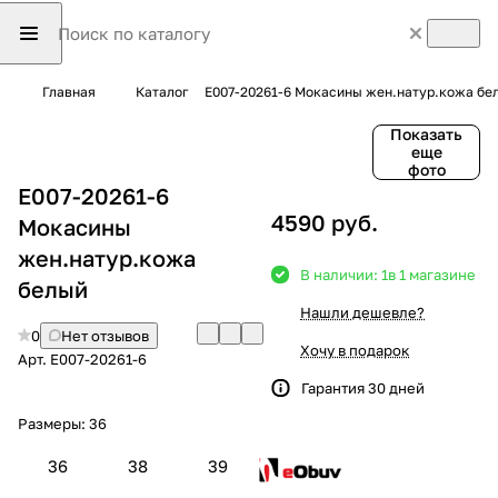
Главная
Каталог
E007-20261-6 Мокасины жен.натур.кожа бе
Показать
еще
фото
E007-20261-6
4590 руб.
Мокасины
жен.натур.кожа
В наличии: 1
в 1 магазине
белый
Нашли дешевле?
0
Нет отзывов
Хочу в подарок
Арт.
E007-20261-6
Гарантия 30 дней
Размеры:
36
36
38
39