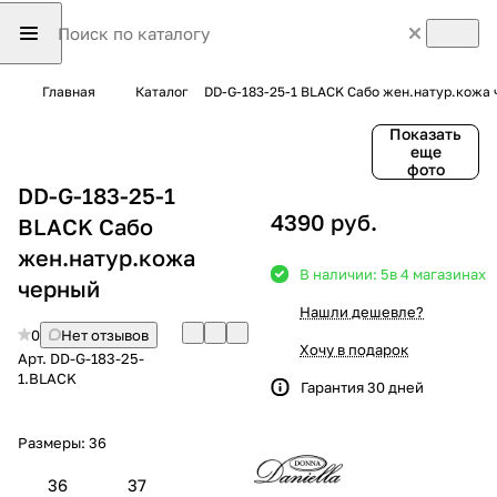
Главная
Каталог
DD-G-183-25-1 BLACK Сабо жен.натур.кожа
Показать
еще
фото
DD-G-183-25-1
4390 руб.
BLACK Сабо
жен.натур.кожа
В наличии: 5
в 4 магазинах
черный
Нашли дешевле?
0
Нет отзывов
Хочу в подарок
Арт.
DD-G-183-25-
1.BLACK
Гарантия 30 дней
Размеры:
36
36
37