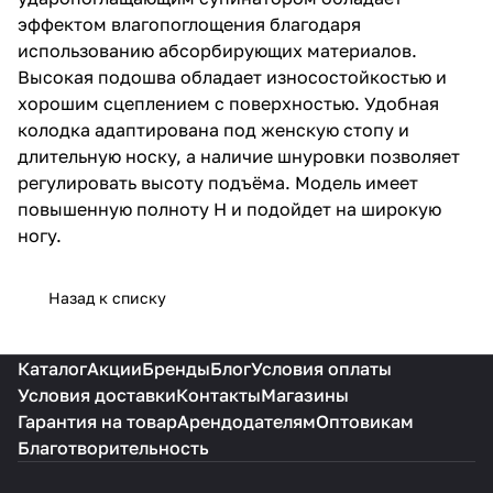
длительную носку, а наличие
эффектом влагопоглощения благодаря
шнуровки позволяет
регулировать высоту подъёма.
использованию абсорбирующих материалов.
Модель имеет повышенную
Высокая подошва обладает износостойкостью и
полноту Н и подойдет на
хорошим сцеплением с поверхностью. Удобная
широкую ногу.
колодка адаптирована под женскую стопу и
длительную носку, а наличие шнуровки позволяет
регулировать высоту подъёма. Модель имеет
повышенную полноту Н и подойдет на широкую
ногу.
Назад к списку
Каталог
Акции
Бренды
Блог
Условия оплаты
Условия доставки
Контакты
Магазины
Гарантия на товар
Арендодателям
Оптовикам
Благотворительность