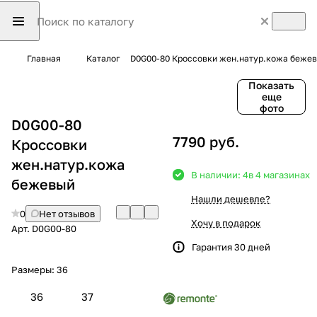
Главная
Каталог
D0G00-80 Кроссовки жен.натур.кожа беже
Показать
еще
фото
D0G00-80
7790 руб.
Кроссовки
жен.натур.кожа
В наличии: 4
в 4 магазинах
бежевый
Нашли дешевле?
0
Нет отзывов
Хочу в подарок
Арт.
D0G00-80
Гарантия 30 дней
Размеры:
36
36
37