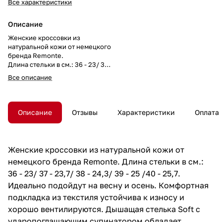
Все характеристики
Описание
Женские кроссовки из
натуральной кожи от немецкого
бренда Remonte.
Длина стельки в см.: 36 - 23/ 37
- 23,7/ 38 - 24,3/ 39 - 25 /40 -
Все описание
25,7.
Идеально подойдут на весну и
осень. Комфортная подкладка
из текстиля устойчива к износу
Описание
Отзывы
Характеристики
Оплата
и хорошо вентилируются.
Дышащая стелька Soft с
ударопоглащающим
супинатором обладает
Женские кроссовки из натуральной кожи от
эффектом влагопоглощения
немецкого бренда Remonte. Длина стельки в см.:
благодаря использованию
абсорбирующих материалов.
36 - 23/ 37 - 23,7/ 38 - 24,3/ 39 - 25 /40 - 25,7.
Высокая подошва обладает
Идеально подойдут на весну и осень. Комфортная
износостойкостью и хорошим
подкладка из текстиля устойчива к износу и
сцеплением с поверхностью.
Удобная колодка адаптирована
хорошо вентилируются. Дышащая стелька Soft с
под женскую стопу и
ударопоглащающим супинатором обладает