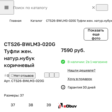
Главная
Каталог
CTS26-BWLM3-020G Туфли жен. натур.нубу
Показать
еще
фото
CTS26-BWLM3-020G
7590 руб.
Туфли жен.
натур.нубук
В наличии: 2
в 1 магазине
коричневый
Нашли дешевле?
0
Нет отзывов
Хочу в подарок
Арт.
CTS26-BWLM3-020G
Гарантия 30 дней
Размеры:
37
37
38
39