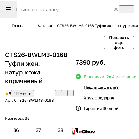
Главная
Каталог
CTS26-BWLM3-016B Туфли жен. натур.кожа
Показать
еще
фото
CTS26-BWLM3-016B
7390 руб.
Туфли жен.
натур.кожа
В наличии: 2
в 4 магазинах
коричневый
Нашли дешевле?
5
1 отзыв
Хочу в подарок
Арт.
CTS26-BWLM3-016B
Гарантия 30 дней
Размеры:
36
36
37
38