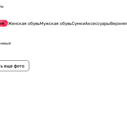
ты
ия
Женская обувь
Мужская обувь
Сумки
Аксессуары
Верхня
чневый
ь еще фото