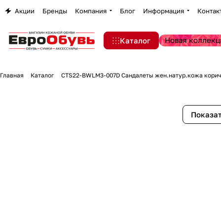
Акции
Бренды
Компания
Блог
Информация
Контак
Новая коллекц
Каталог
Главная
Каталог
CTS22-BWLM3-007D Сандалеты жен.натур.кожа кори
Показат