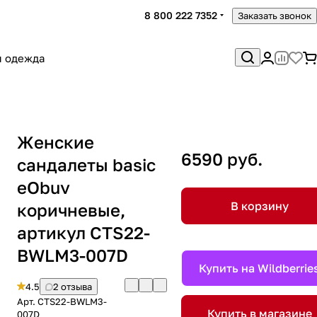
8 800 222 7352
Заказать звонок
я одежда
Женские
6590 руб.
сандалеты basic
eObuv
В корзину
коричневые,
артикул CTS22-
BWLM3-007D
Купить на Wildberrie
4.5
2 отзыва
Арт.
CTS22-BWLM3-
Купить в магазине
007D