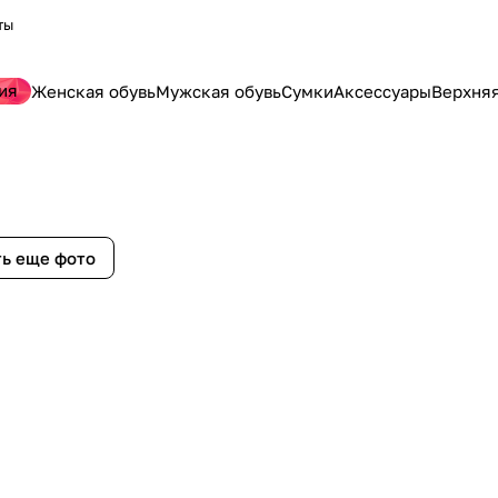
ты
ия
Женская обувь
Мужская обувь
Сумки
Аксессуары
Верхня
ь еще фото