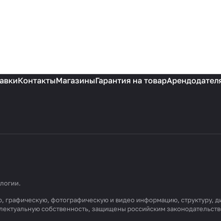
авки
Контакты
Магазины
Гарантия на товар
Арендодател
ологии
.
вую, графическую, фотографическую и видео информацию, структуру,
еллектуальную собственность, защищены российским законодательст