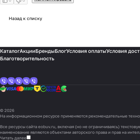
0
0
Назад к списку
Каталог
Акции
Бренды
Блог
Условия оплаты
Условия дост
Благотворительность
© 2026
На информационном ресурсе применяются
рекомендательные техн
Все ресурсы сайта eobuv.ru, включая (но не ограничиваясь) тексто
наименование являются объектами авторского права и прав на инт
Читать далее