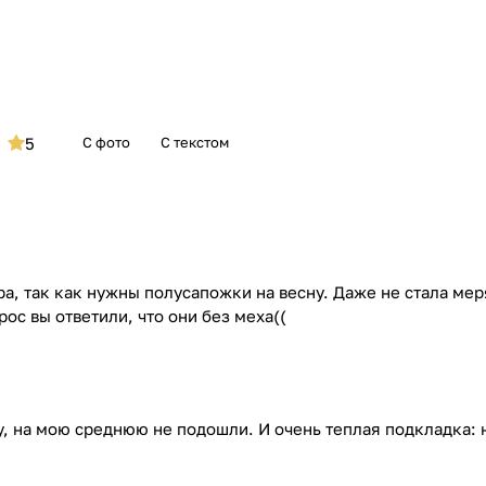
5
С фото
С текстом
ра, так как нужны полусапожки на весну. Даже не стала мер
ос вы ответили, что они без меха((
, на мою среднюю не подошли. И очень теплая подкладка: н