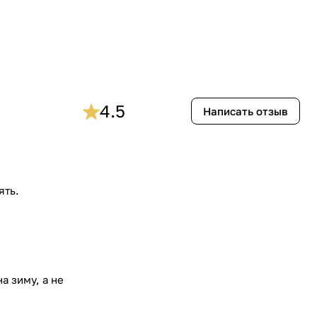
4.5
Написать отзыв
ять.
а зиму, а не