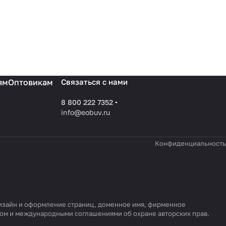
ям
Оптовикам
Связаться с нами
8 800 222 7352
info@eobuv.ru
Конфиденциальность
 дизайн и оформление страниц, доменное имя, фирменное
вом и международными соглашениями об охране авторских прав.