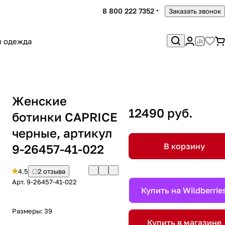
8 800 222 7352
Заказать звонок
я одежда
Женские
12490 руб.
ботинки CAPRICE
черные, артикул
В корзину
9-26457-41-022
4.5
2 отзыва
Арт.
9-26457-41-022
Купить на Wildberrie
Размеры:
39
Купить в магазине