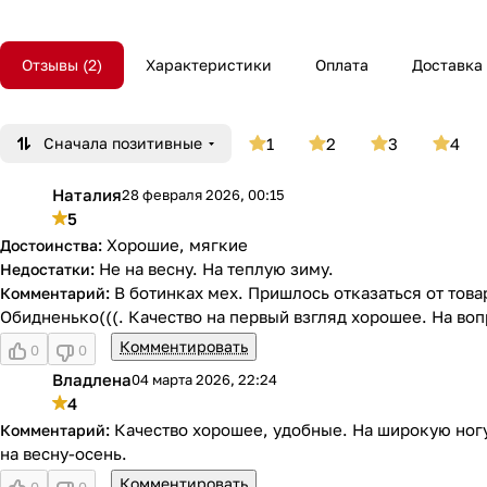
Отзывы
2
Характеристики
Оплата
Доставка
Сначала позитивные
1
2
3
4
Наталия
28 февраля 2026, 00:15
Н
5
Хорошие, мягкие
Не на весну. На теплую зиму.
В ботинках мех. Пришлось отказаться от това
Обидненько(((. Качество на первый взгляд хорошее. На вопр
Комментировать
0
0
Владлена
04 марта 2026, 22:24
В
4
Качество хорошее, удобные. На широкую ногу
на весну-осень.
Комментировать