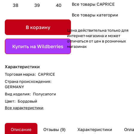
Все товары CAPRICE
38
39
40
Все товары категории
В корзину
Цена действительна только для
интернет-магазина и может
отличаться от цен в розничных
Купить на Wildberries
магазинах
Характеристики
Торговая марка
:
CAPRICE
Страна происхождения
:
GERMANY
Вид изделия
:
Полусапоги
Цвет
:
Бордовый
Все характеристики
Описание
Отзывы
9
Характеристики
Опла