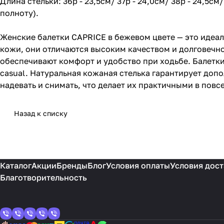
Длина стельки: 36р - 23,5см/ 37р - 24,0см/ 38р - 24,5см
полноту).
Женские балетки CAPRICE в бежевом цвете — это идеа
кожи, они отличаются высоким качеством и долговечно
обеспечивают комфорт и удобство при ходьбе. Балетки
casual. Натуральная кожаная стелька гарантирует доп
надевать и снимать, что делает их практичными в повс
Назад к списку
Каталог
Акции
Бренды
Блог
Условия оплаты
Условия дост
Благотворительность