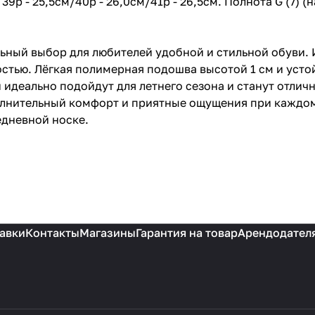
/ 39р - 25,5см/40р - 26,0см/41р - 26,5см. Полнота G (7)
льный выбор для любителей удобной и стильной обуви.
стью. Лёгкая полимерная подошва высотой 1 см и усто
 идеально подойдут для летнего сезона и станут отлич
олнительный комфорт и приятные ощущения при каждом 
едневной носке.
авки
Контакты
Магазины
Гарантия на товар
Арендодател