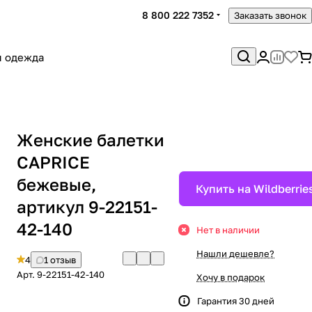
8 800 222 7352
Заказать звонок
я одежда
Женские балетки
CAPRICE
бежевые,
Купить на Wildberrie
артикул 9-22151-
42-140
Нет в наличии
Нашли дешевле?
4
1 отзыв
Арт.
9-22151-42-140
Хочу в подарок
Гарантия 30 дней