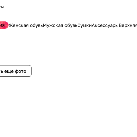
ты
ия
Женская обувь
Мужская обувь
Сумки
Аксессуары
Верхня
ь еще фото