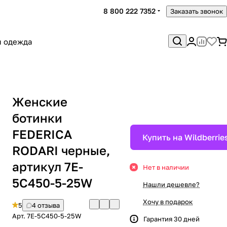
8 800 222 7352
Заказать звонок
я одежда
Женские
ботинки
FEDERICA
Купить на Wildberrie
RODARI черные,
артикул 7E-
Нет в наличии
5C450-5-25W
Нашли дешевле?
Хочу в подарок
5
4 отзыва
Арт.
7E-5C450-5-25W
Гарантия 30 дней