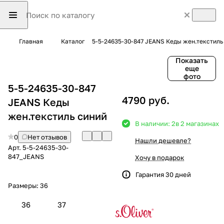
Главная
Каталог
5-5-24635-30-847 JEANS Кеды жен.текстиль
Показать
еще
фото
5-5-24635-30-847
4790 руб.
JEANS Кеды
жен.текстиль синий
В наличии: 2
в 2 магазинах
0
Нет отзывов
Нашли дешевле?
Арт.
5-5-24635-30-
847_JEANS
Хочу в подарок
Гарантия 30 дней
Размеры:
36
36
37