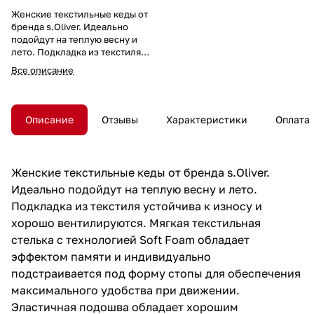
Женские текстильные кеды от
бренда s.Oliver. Идеально
подойдут на теплую весну и
лето. Подкладка из текстиля
устойчива к износу и хорошо
Все описание
вентилируются. Мягкая
текстильная стелька с
технологией Soft Foam
обладает эффектом памяти и
Описание
Отзывы
Характеристики
Оплата
индивидуально подстраивается
под форму стопы для
обеспечения максимального
удобства при движении.
Женские текстильные кеды от бренда s.Oliver.
Эластичная подошва обладает
Идеально подойдут на теплую весну и лето.
хорошим сцеплением с
поверхностью. Удобная
Подкладка из текстиля устойчива к износу и
колодка адаптирована под
хорошо вентилируются. Мягкая текстильная
женскую стопу и длительную
стелька с технологией Soft Foam обладает
носку, а наличие втачной
резинки помогает фиксировать
эффектом памяти и индивидуально
ногу и облегчает процесс
подстраивается под форму стопы для обеспечения
обувания. Модель имеет
максимального удобства при движении.
полноту F и подойдет на
стандартную и более узкую
Эластичная подошва обладает хорошим