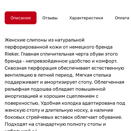
комфорт. Сквозная перфорация
обеспечивает естественную
вентиляцию в летний период.
Описание
Отзывы
Характеристики
Оплата
Мягкая стелька поддерживает и
амортизирует стопу.
Облегченная рельефная
подошва обладает повышенной
Женские слипоны из натуральной
амортизацией и хорошим
перфорированной кожи от немецкого бренда
сцеплением с поверхностью.
Удобная колодка адаптирована
Rieker. Главная отличительная черта обуви этого
под женскую стопу и
бренда - непревзойденное удобство и комфорт.
длительную носку, а наличие
Сквозная перфорация обеспечивает естественную
боковых стрейчевых вставок
облегчает обувание. Подходят
вентиляцию в летний период. Мягкая стелька
на стандартную полноту стопы и
поддерживает и амортизирует стопу. Облегченная
небольшой +/-
рельефная подошва обладает повышенной
амортизацией и хорошим сцеплением с
поверхностью. Удобная колодка адаптирована под
женскую стопу и длительную носку, а наличие
боковых стрейчевых вставок облегчает обувание.
Подходят на стандартную полноту стопы и
небольшой +/-