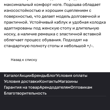
эластичной вставкой облегчает
максимальный комфорт ноге. Подошва обладает
процесс обувания. Подходят на
износостойкостью и хорошим сцеплением с
стандартную полноту стопы и
поверхностью, что делает модель долговечной и
небольшой +/-.
практичной. Устойчивый каблук и удобная колодка
адаптированы под женскую стопу и длительную
носку, а наличие ремешка с эластичной вставкой
облегчает процесс обувания. Подходят на
стандартную полноту стопы и небольшой +/-.
Назад к списку
Каталог
Акции
Бренды
Блог
Условия оплаты
Условия доставки
Контакты
Магазины
Гарантия на товар
Арендодателям
Оптовикам
Благотворительность