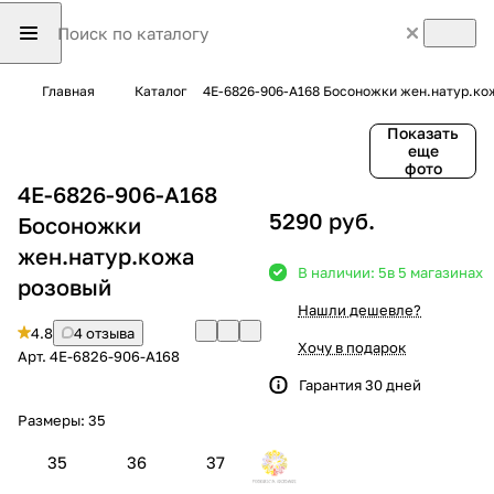
Главная
Каталог
4E-6826-906-A168 Босоножки жен.натур.ко
Показать
еще
фото
4E-6826-906-A168
5290 руб.
Босоножки
жен.натур.кожа
В наличии: 5
в 5 магазинах
розовый
Нашли дешевле?
4.8
4 отзыва
Хочу в подарок
Арт.
4E-6826-906-A168
Гарантия 30 дней
Размеры:
35
35
36
37