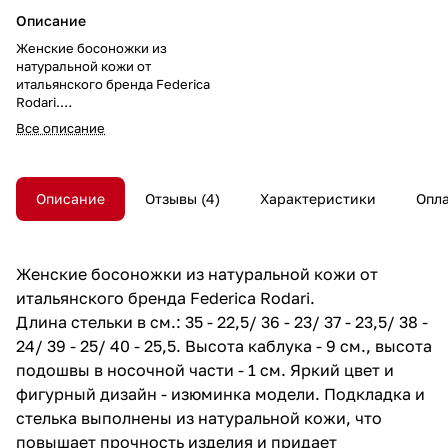
Описание
Женские босоножки из
натуральной кожи от
итальянского бренда Federica
Rodari.
Длина стельки в см.: 35 - 22,5/ 36
Все описание
- 23/ 37 - 23,5/ 38 - 24/ 39 - 25/ 40
- 25,5.
Высота каблука - 9 см., высота
подошвы в носочной части - 1 см.
Описание
Отзывы
4
Характеристики
Опл
Яркий цвет и фигурный дизайн -
изюминка модели. Подкладка и
стелька выполнены из
натуральной кожи, что повышает
Женские босоножки из натуральной кожи от
прочность изделия и придает
итальянского бренда Federica Rodari.
максимальный комфорт ноге.
Подошва обладает
Длина стельки в см.: 35 - 22,5/ 36 - 23/ 37 - 23,5/ 38 -
износостойкостью и хорошим
24/ 39 - 25/ 40 - 25,5. Высота каблука - 9 см., высота
сцеплением с поверхностью, что
подошвы в носочной части - 1 см. Яркий цвет и
делает модель долговечной и
практичной. Устойчивый каблук и
фигурный дизайн - изюминка модели. Подкладка и
удобная колодка адаптированы
стелька выполнены из натуральной кожи, что
под женскую стопу и длительную
повышает прочность изделия и придает
носку, а наличие ремешка с