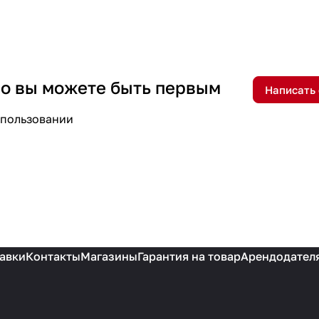
 но вы можете быть первым
Написать
спользовании
авки
Контакты
Магазины
Гарантия на товар
Арендодател