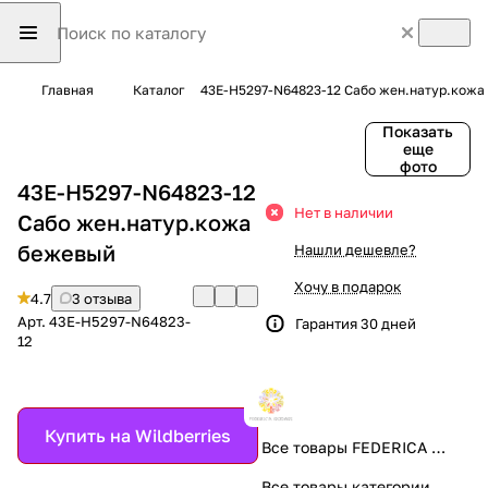
Главная
Каталог
43E-H5297-N64823-12 Сабо жен.натур.кожа
Показать
еще
фото
43E-H5297-N64823-12
Нет в наличии
Сабо жен.натур.кожа
бежевый
Нашли дешевле?
Хочу в подарок
4.7
3 отзыва
Арт.
43E-H5297-N64823-
Гарантия 30 дней
12
Купить на Wildberries
Все товары FEDERICA RODARI
Все товары категории