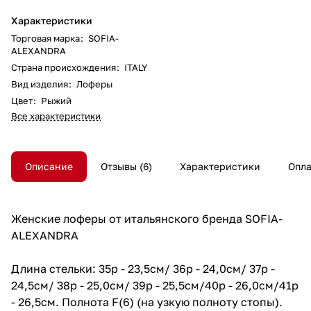
Характеристики
Торговая марка
:
SOFIA-
ALEXANDRA
Страна происхождения
:
ITALY
Вид изделия
:
Лоферы
Цвет
:
Рыжий
Все характеристики
Описание
Отзывы
6
Характеристики
Опла
Женские лоферы от итальянского бренда SOFIA-
ALEXANDRA
Длина стельки: 35р - 23,5см/ 36р - 24,0см/ 37р -
24,5см/ 38р - 25,0см/ 39р - 25,5см/40р - 26,0см/41р
- 26,5см. Полнота F(6) (на узкую полноту стопы).