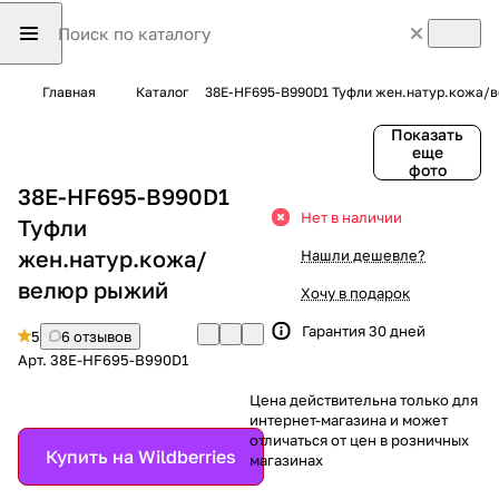
Главная
Каталог
38E-HF695-B990D1 Туфли жен.натур.кожа/
Показать
еще
фото
38E-HF695-B990D1
Нет в наличии
Туфли
жен.натур.кожа/
Нашли дешевле?
велюр рыжий
Хочу в подарок
Гарантия 30 дней
5
6 отзывов
Арт.
38E-HF695-B990D1
Цена действительна только для
интернет-магазина и может
отличаться от цен в розничных
Купить на Wildberries
магазинах